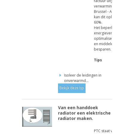
factuur uitgeeft aan
verwarming? In de gro
Brussel - Antwerpen - W
kan dit oplopen tot me
60%.
Het beperken van het
energieverlies EN het
optimaliseren van pro
en middelen kan je veel
besparen.
Tips
Isoleer de leidingen in
onverwarmd...
Bekijk deze tip
Van een handdoek
radiator een elektrische
radiator maken.
PTC staat voor "Positie