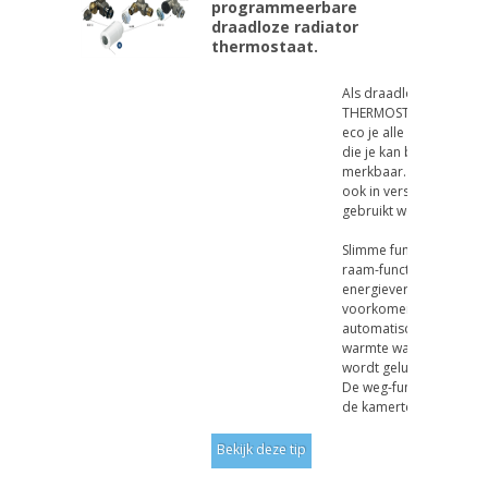
programmeerbare
draadloze radiator
thermostaat.
Als draadloze RADIAT
THERMOSTAAT biedt de 
eco je alle comfort. De
die je kan besparen is
merkbaar. De Living-ec
ook in verschillende ru
gebruikt worden.
Slimme functies, zoals 
raam-functie helpen
energieverspilling te
voorkomen door het
automatisch regelen va
warmte wanneer een k
wordt gelucht.
De weg-functie kan aut
de kamertemperatuur v.
Bekijk deze tip