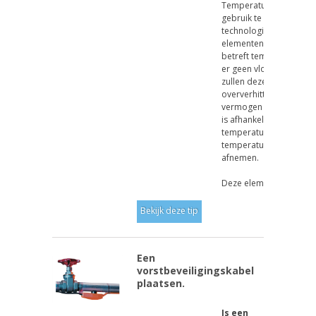
Temperatuur Coëfficiën
gebruik te maken van P
technologie zijn deze
elementen zelf begren
betreft temperatuur. Zel
er geen vloeistof aanwe
zullen deze elementen n
oververhitten. Het afg
vermogen van deze el
is afhankelijk van de
temperatuur, bij stijge
temperatuur zal het v
afnemen.
Deze elementen kunnen
Bekijk deze tip
Een
vorstbeveiligingskabel
plaatsen.
Is een