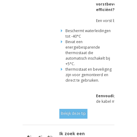
vorstbeveiligingska
efficiënt?
Een vorst beveiligingska
Beschermt waterleidingen
tot -40°C
Bevat een
energiebesparende
thermostaat die
automatisch inschakelt bij
+5°C.
thermostaat en beveiliging
zijn voor gemonteerd en
direct te gebruiken.
Eenvoudige installat
de kabel met tap...
Bekijk deze tip
Ik zoek een