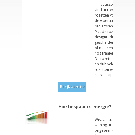
In het assortiment van 
vindt u robuuste “desig
rozetten voor de afwer
de vloeraansluitingen 
radiatoren.
Met de rozetten kunnen
designradiatoren met
gescheiden aanvoer en
of met een midden aans
nog fraaier worden afg
De rozetten bestaan in
en dubbele rozetten. D
rozetten worden geleve
sets en zij...
Bekijk deze tip
Hoe bespaar ik energie?
Wist U dat een gezin in
woning uit de jaren ’90
ongeveer 40% van de e