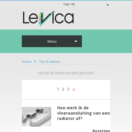
Taal:
NL
Menu
Home
Tips & Advies
van de
36
items worden getoond.
4
1
2
3
Hoe werk ik de
vloeraansluiting van een
radiator af?
Rozetten.