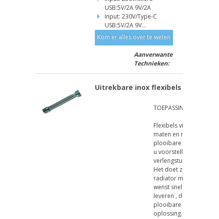
USB:5V/2A 9V/2A
Input: 230V/Type-C
USB:5V/2A 9V...
Kom er alles over te weten
Aanverwante
Technieken:
Uitrekbare inox flexibels
TOEPASSINGEN
Flexibels vindt u in aller
maten en modellen , de
plooibare inox flexibels
u voorstellen zijn een
verlengstuk van ons co
Het doet zich voor dat 
radiator moet verplaat
wenst snel en proper we
leveren , de uitrekbare
plooibare flexibel is de
oplossing. Uitteraard 