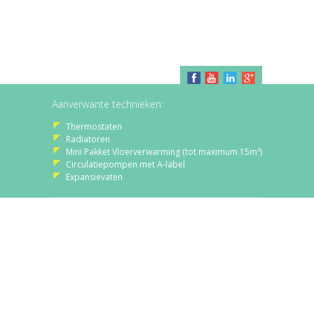
Aanverwante technieken:
Thermostaten
Radiatoren
Mini Pakket Vloerverwarming (tot maximum 15m²)
Circulatiepompen met A-label
Expansievaten
Vennekeslaan 1, 3665 As, België
+32(0)89/65.75.57 - Fax: +32(0)89/65.71.10
info@levica.be