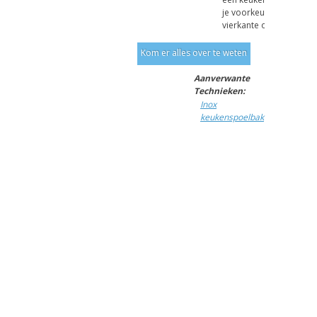
je voorkeur naar een r
vierkante of ...
Kom er alles over te weten
Aanverwante
Technieken:
Inox
keukenspoelbak