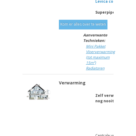
Levica concept.
Superpipe
®
Kom er alles over te weten
Aanverwante
Technieken:
Mini Pakket
Vloerverwarming
(tot maximum
15m²)
Radiatoren
Verwarming
Zelf verwarming leg
nog nooit zo gemakk
D
V
Centrale verwarming of