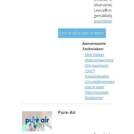
vloerverwarming plaat
Levica® maakt het u
gemakkelijk met zijn
vol
assortiment....
Kom er alles over te weten
Aanverwante
Technieken:
Mini Pakket
Vloerverwarming
(tot maximum
15m²)
Expansievaten
Circulatiepompen
met A-label
Thermostaten
Radiatoren
Pure-Air