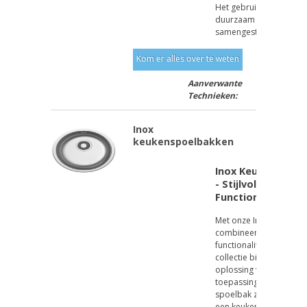
Het gebruik van compos
duurzaam materiaal
samengesteld uit l...
Kom er alles over te weten
Aanverwante
Technieken:
Inox
keukenspoelbakken
Inox Keukenspelb
- Stijlvol, Duurza
Functioneel.
Met onze Inox spoelba
combineer je stijl en
functionalitei moeitelo
collectie biedt de perfe
oplossing voor elke
toepassing. Of je nu ee
spoelbak zoekt voor
een keuken, bijkeuken of