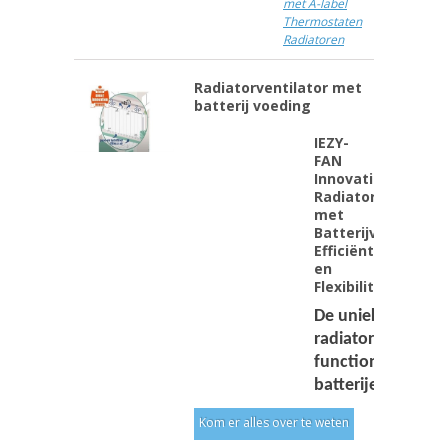
met A-label
Thermostaten
Radiatoren
Radiatorventilator met
batterij voeding
IEZY-
FAN
Innovatieve
Radiatorventilator
met
Batterijvoeding:
Efficiëntie
en
Flexibiliteit
De unieke
radiatorventilator
functioneert op
batterijen heeft o
Kom er alles over te weten