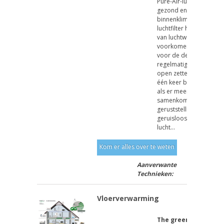
Pure-Air-luchtfilter voo
gezond en prettig
binnenklimaat. Pure-Air
luchtfilter helpt bij ove
van luchtwegen infectie
voorkomen . Met de win
voor de deur zullen wij
regelmatig ramen en d
open zetten om verse lu
één keer binnen te hal
als er meerdere mense
samenkomen is het een
geruststelling indien er
geruisloos en betaalba
lucht...
Kom er alles over te weten
Aanverwante
Technieken:
Vloerverwarming
The green pipe - ta