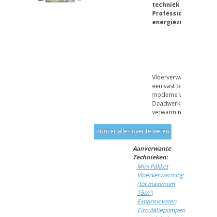
techniek
Professioneel, goed
energiezuinig
D
V
Vloerverwarming is va
een vast bestanddeel v
moderne wooncultuur.
Daadwerkelijk komt gee
verwarmings...
Kom er alles over te weten
Aanverwante
Technieken:
Mini Pakket
Vloerverwarming
(tot maximum
15m²)
Expansievaten
Circulatiepompen