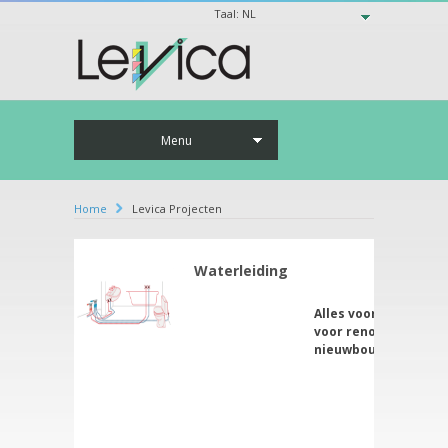
Taal:
NL
Menu
Home
Levica Projecten
Waterleiding
Alles voor uw waterl
voor renovatie en
nieuwbouw.
D
W