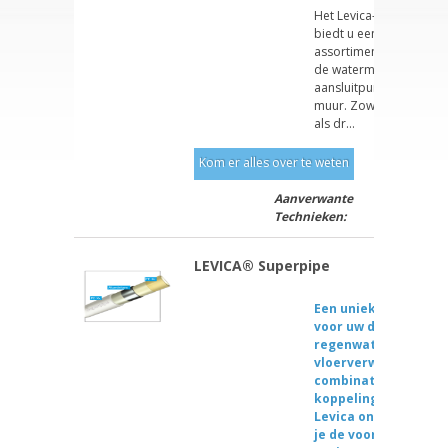
Het Levica-waterleidin
biedt u een compleet
assortiment onderdele
de watermeter tot aan 
aansluitpunten in of op
muur. Zowel voor rege
als dr...
Kom er alles over te weten
Aanverwante
Technieken:
LEVICA® Superpipe
Een unieke flexibele 
voor uw drinkwater,
regenwater, radiato
vloerverwarming. De
combinatie met Levi
koppelingssysteem 
Levica onderdelen s
je de voordelen van 