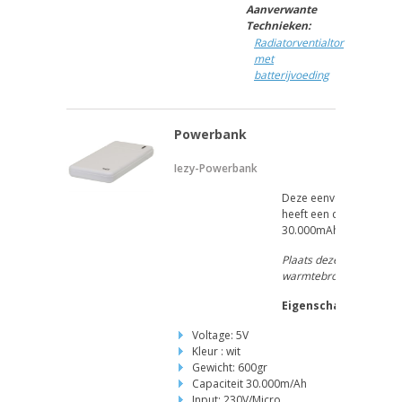
Aanverwante
Technieken:
Radiatorventialtor
met
batterijvoeding
Powerbank
Iezy-Powerbank
Deze eenvoudige 5 volt 
heeft een capaciteit
30.000mAh.
Plaats deze niet in de b
warmtebronnen
Eigenschappen
Voltage: 5V
Kleur : wit
Gewicht: 600gr
Capaciteit 30.000m/Ah
Input: 230V/Micro