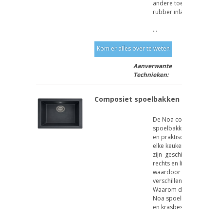
andere toepassingen .
rubber inlage RVS
...
Kom er alles over te weten
Aanverwante
Technieken:
Composiet spoelbakken
De Noa composieten
spoelbakken zijn een sti
en praktische aanvullin
elke keuken. Deze spo
zijn geschikt voor inb
rechts en links omkeer
waardoor hij moeiteloo
verschillende keukens 
Waarom deze spoelbak
Noa spoelbak is uiterst
en krasbestendig.